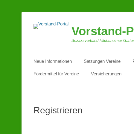
Vorstand-P
Bezirksverband Hildesheimer Garten
Primäres Menü
Zum
Neue Informationen
Satzungen Vereine
Inhalt
springen
Fördermittel für Vereine
Versicherungen
Registrieren
Verein